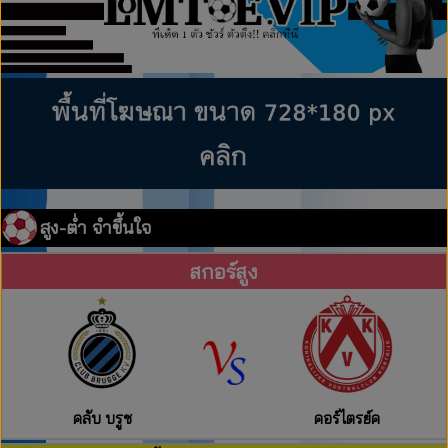
สูง-ต่ำ จำขึ้นใจ
สกอร์สูง
คลับ บรูช
คอร์ไตรย์ค