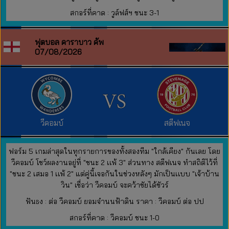
สกอร์ที่คาด : วูล์ฟส์ฯ ชนะ 3-1
ฟุตบอล คาราบาว คัพ
07/08/2026
วีคอมบ์
สตีฟเนจ
ฟอร์ม 5 เกมล่าสุดในทุกรายการของทั้งสองทีม "ใกล้เคียง" กันเลย โดย
วีคอมบ์ โชว์ผลงานอยู่ที่ "ชนะ 2 เเพ้ 3" ส่วนทาง สตีฟเนจ ทำสถิติไว้ที่
"ชนะ 2 เสมอ 1 เเพ้ 2" แต่คู่นี้เจอกันในช่วงหลังๆ มักเป็นเเบบ "เจ้าบ้าน
วิน" เชื่อว่า วีคอมบ์ จะคว้าชัยได้ชัวร์
ฟันธง : ต่อ วีคอมบ์ ยอมจำนนฟ้าดิน ราคา : วีคอมบ์ ต่อ ปป
สกอร์ที่คาด : วีคอมบ์ ชนะ 1-0