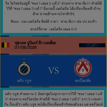
ริล โชว์ฟอร์มอยู่ที่ "ชนะ 1 เสมอ 2 เเพ้ 2" ส่วนทาง ฟามาลิเกา ทำสถิติ
ไว้ที่ "ชนะ 1 เสมอ 3 เเพ้ 1" ยิ่งเกมนี้ เอสโตริล ได้เปรียบที่ลงเฝ้าบ้าน
ด้วย น่าจะต้านทานไหวชัวร์ๆ
ฟันธง : รอง เอสโตริล ชิลล์ดิ ราคา : ฟามาลิเกา ต่อ ปป ลบห้า
สกอร์ที่คาด : เอสโตริล เสมอ 0-0
ฟุตบอล จูปิแลร์ ลีก เบลเยี่ยม
07/08/2026
คลับ บรูช
คอร์ไตรย์ค
คลับ บรูช ทำผลงาน 5 นัดล่าสุดในทุกรายการไว้ที่ "ชนะ 1 เสมอ 1 เเพ้
3" ส่วนทาง คอร์ไตรย์ค ทำสถิติ "ชนะ 2 เสมอ 1 เเพ้ 2" จาก 5 เกมเท่า
กัน ถึงเเม้ว่า คลับ บรูช จะได้เปรียบที่ลงเฝ้ารังของตัวเอง แต่ คอร์ไตรย์