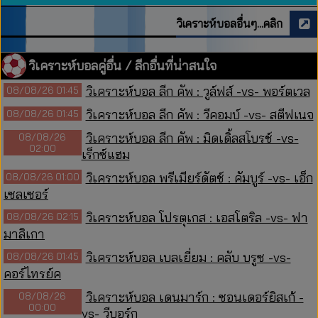
วิเคราะห์บอลอื่นๆ...คลิก
วิเคราะห์บอลคู่อื่น / ลีกอื่นที่น่าสนใจ
วิเคราะห์บอล ลีก คัพ : วูล์ฟส์ -vs- พอร์ตเวล
08/08/26 01:45
วิเคราะห์บอล ลีก คัพ : วีคอมบ์ -vs- สตีฟเนจ
08/08/26 01:45
วิเคราะห์บอล ลีก คัพ : มิดเดิ้ลสโบรช์ -vs-
08/08/26
02:00
เร็กซ์แฮม
วิเคราะห์บอล พรีเมียร์ดัตช์ : คัมบูร์ -vs- เอ็ก
08/08/26 01:00
เซลเซอร์
วิเคราะห์บอล โปรตุเกส : เอสโตริล -vs- ฟา
08/08/26 02:15
มาลิเกา
วิเคราะห์บอล เบลเยี่ยม : คลับ บรูซ -vs-
08/08/26 01:45
คอร์ไทรย์ค
วิเคราะห์บอล เดนมาร์ก : ซอนเดอร์ยิสเก้ -
08/08/26
00:00
vs- วีบอร์ก