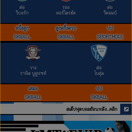
ต่อ
รอง
ต่อ
วีบอร์ก
คอร์ไตรย์ค
วีคอมบ์
หนึ่งลูก
ลูกครึ่งควบ
ปป
SKBALL
SKBALL
SPORTMOLE
วาง
ต่อ
ราพิด บูคูเรชท์
โบคุ่ม
เสมอ
ปป
SKBALL
SKBALL
สเต็ปฟุตบอลย้อนหลัง...คลิก