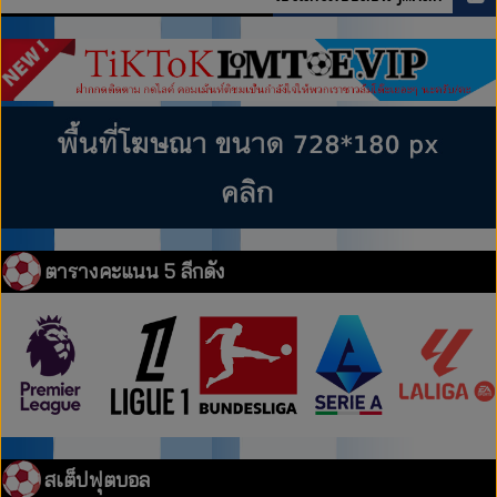
ตารางคะแนน 5 ลีกดัง
สเต็ปฟุตบอล