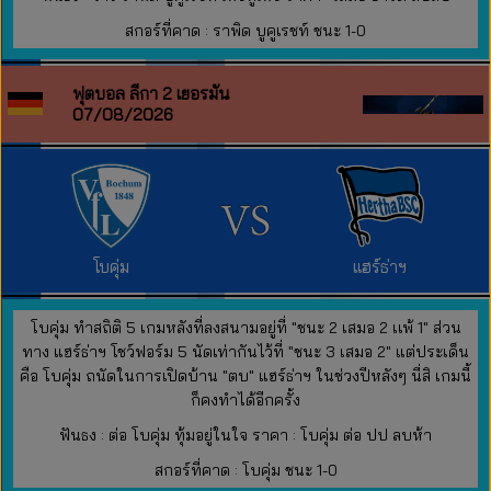
สกอร์ที่คาด : ราพิด บูคูเรชท์ ชนะ 1-0
ฟุตบอล ลีกา 2 เยอรมัน
07/08/2026
โบคุ่ม
แฮร์ธ่าฯ
โบคุ่ม ทำสถิติ 5 เกมหลังที่ลงสนามอยู่ที่ "ชนะ 2 เสมอ 2 เเพ้ 1" ส่วน
ทาง แฮร์ธ่าฯ โชว์ฟอร์ม 5 นัดเท่ากันไว้ที่ "ชนะ 3 เสมอ 2" แต่ประเด็น
คือ โบคุ่ม ถนัดในการเปิดบ้าน "ตบ" แฮร์ธ่าฯ ในช่วงปีหลังๆ นี่สิ เกมนี้
ก็คงทำได้อีกครั้ง
ฟันธง : ต่อ โบคุ่ม ทุ้มอยู่ในใจ ราคา : โบคุ่ม ต่อ ปป ลบห้า
สกอร์ที่คาด : โบคุ่ม ชนะ 1-0