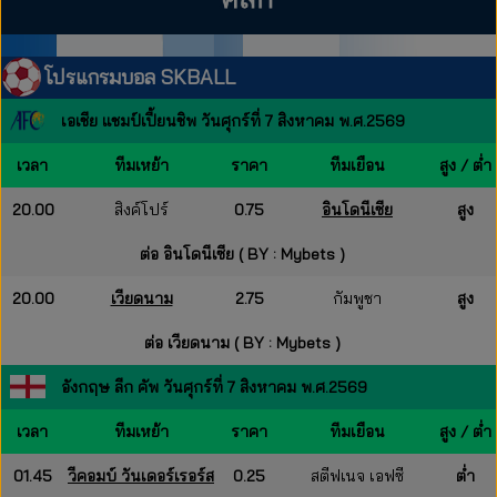
โปรแกรมบอล SKBALL
เอเชีย แชมป์เปี้ยนชิพ วันศุกร์ที่ 7 สิงหาคม พ.ศ.2569
เวลา
ทีมเหย้า
ราคา
ทีมเยือน
สูง / ต่ำ
20.00
สิงค์โปร์
0.75
อินโดนีเซีย
สูง
ต่อ อินโดนีเซีย ( BY : Mybets )
20.00
เวียดนาม
2.75
กัมพูชา
สูง
ต่อ เวียดนาม ( BY : Mybets )
อังกฤษ ลีก คัพ วันศุกร์ที่ 7 สิงหาคม พ.ศ.2569
เวลา
ทีมเหย้า
ราคา
ทีมเยือน
สูง / ต่ำ
01.45
วีคอมบ์ วันเดอร์เรอร์ส
0.25
สตีฟเนจ เอฟซี
ต่ำ