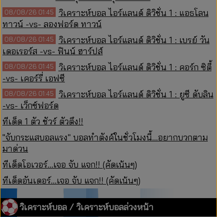
วิเคราะห์บอล ไอร์แลนด์ ดิวิชั่น 1 : แอธโลน
08/08/26 01:45
ทาวน์ -vs- ลองฟอร์ด ทาวน์
วิเคราะห์บอล ไอร์แลนด์ ดิวิชั่น 1 : เบรย์ วัน
08/08/26 01:45
เดอเรอร์ส -vs- ฟินน์ ฮาร์ปส์
วิเคราะห์บอล ไอร์แลนด์ ดิวิชั่น 1 : คอร์ก ซิตี้
08/08/26 01:45
-vs- เคอร์รี่ เอฟซี
วิเคราะห์บอล ไอร์แลนด์ ดิวิชั่น 1 : ยูซี ดับลิน
08/08/26 01:45
-vs- เว็กซ์ฟอร์ด
ทีเด็ด 1 ตัว ชัวร์ ตัวตึง!!
"จับกระแสบอลแรง" บอลทำตังค์ในชั่วโมงนี้...อยากบวกตาม
มาด่วน
ทีเด็ดโอเวอร์...เจอ จับ แจก!! (คัดเน้นๆ)
ทีเด็ดอันเดอร์...เจอ จับ แจก!! (คัดเน้นๆ)
วิเคราะห์บอล / วิเคราะห์บอลล่วงหน้า