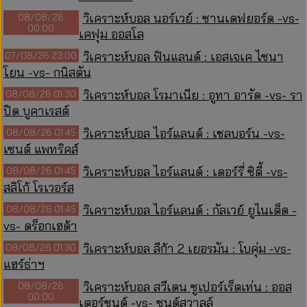
วิเคราะห์บอล นอร์เวย์ : ซานเดฟยอร์ด -vs-
08/08/26
00:00
เคฟุม ออสโล
วิเคราะห์บอล ฟินแลนด์ : เอสเจเค ไซนา
07/08/26 23:00
โยน -vs- กนิสตัน
วิเคราะห์บอล โรมาเนีย : อูทา อารัด -vs- รา
08/08/26 01:30
ปิด บูคาเรสต์
วิเคราะห์บอล ไอร์แลนด์ : เชลบอร์น -vs-
08/08/26 01:45
เซนต์ แพทริคส์
วิเคราะห์บอล ไอร์แลนด์ : เดอร์รี่ ซิตี้ -vs-
08/08/26 01:45
สลิโก้ โรเวอร์ส
วิเคราะห์บอล ไอร์แลนด์ : กัลเวย์ ยูไนเต็ด -
08/08/26 01:45
vs- ดร็อกเฮด้า
วิเคราะห์บอล ลีก้า 2 เยอรมัน : โบคุ่ม -vs-
08/08/26 01:30
แฮร์ธ่าฯ
วิเคราะห์บอล สวีเดน ซูเปอร์เร็ตเท่น : ออส
08/08/26
00:00
เตอร์ซุนด์ -vs- ซุนด์สวาลล์