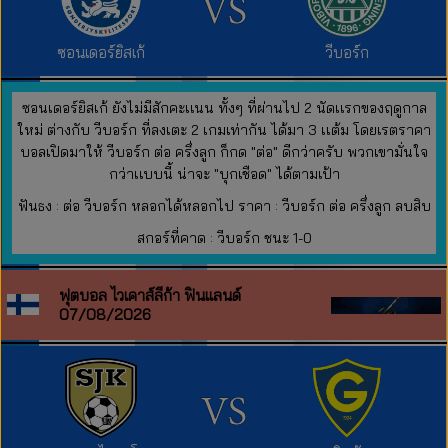
ซอนเดอร์ยิสเก้
วีบอร์ก
ซอนเดอร์ยิสเก้ ยังไม่มีสักคะเเนน ทั้งๆ ที่ผ่านไป 2 นัดเเรกของฤดูกาล
ใหม่ ต่างกับ วีบอร์ก ที่ลงเตะ 2 เกมเท่ากัน ได้มา 3 เเต้ม โดยเรตราคา
บอลเปิดมาให้ วีบอร์ก ต่อ ครึ่งลูก ก็กด "ต่อ" ดีกว่าครับ พวกเขามั่นใจ
กว่าเเบบนี้ น่าจะ "บุกเชือด" ได้ตามเป้า
ฟันธง : ต่อ วีบอร์ก หลอกได้หลอกไป ราคา : วีบอร์ก ต่อ ครึ่งลูก ลบสิบ
สกอร์ที่คาด : วีบอร์ก ชนะ 1-0
ฟุตบอล ไวเคาส์ลีก้า ฟินแลนด์
07/08/2026