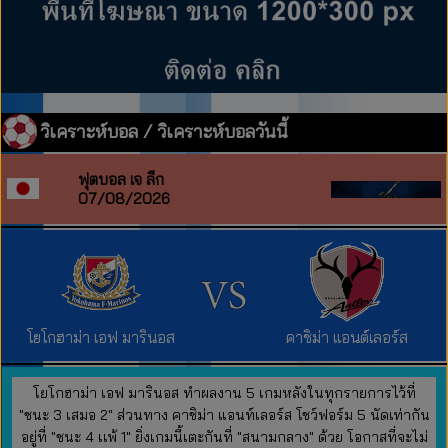
วิเคราะห์บอล / วิเคราะห์บอลวันนี้
ฟุตบอล เจ ลีก
07/08/2026
โยโกฮาม่า เอฟ มารินอส
คาชิม่า แอนต์เลอร์ส
โยโกฮาม่า เอฟ มารินอส ทำผลงาน 5 เกมหลังในทุกรายการไว้ที่
"ชนะ 3 เสมอ 2" ส่วนทาง คาชิม่า แอนท์เลอร์ส โชว์ฟอร์ม 5 นัดเท่ากัน
อยู่ที่ "ชนะ 4 เเพ้ 1" ยิ่งเกมนี้เตะกันที่ "สนามกลาง" ด้วย โอกาสที่จะไม่